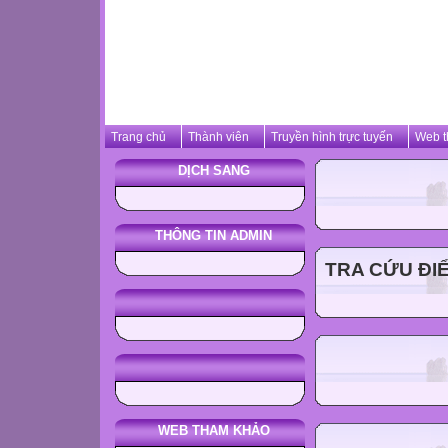
Trang chủ
Thành viên
Truyền hình trực tuyến
Web t
DỊCH SANG
THÔNG TIN ADMIN
TRA CỨU ĐIỂ
WEB THAM KHẢO