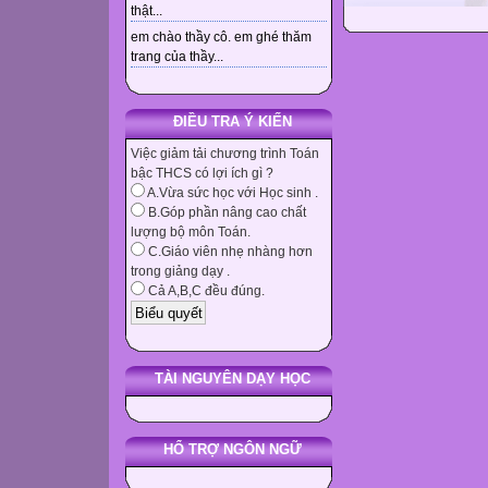
thật...
em chào thầy cô. em ghé thăm
trang của thầy...
ĐIỀU TRA Ý KIẾN
Việc giảm tải chương trình Toán
bậc THCS có lợi ích gì ?
A.Vừa sức học với Học sinh .
B.Góp phần nâng cao chất
lượng bộ môn Toán.
C.Giáo viên nhẹ nhàng hơn
trong giảng dạy .
Cả A,B,C đều đúng.
TÀI NGUYÊN DẠY HỌC
HỔ TRỢ NGÔN NGỮ