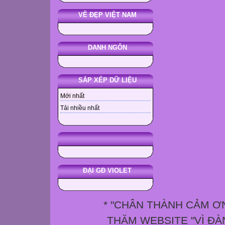
VẼ ĐẸP VIỆT NAM
DANH NGÔN
SẮP XẾP DỮ LIỆU
Mới nhất
Tải nhiều nhất
ĐẠI GĐ VIOLET
* "CHÂN THÀNH CẢM Ơ
THĂM WEBSITE "VÌ ĐÀ