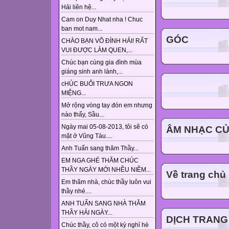
Hải liên hệ...
Cam on Duy Nhat nha ! Chuc
ban mot nam...
GÓC
CHÀO BẠN VÕ ĐÌNH HẢI! RẤT
VUI ĐƯỢC LÀM QUEN,...
Chúc bạn cùng gia đình mùa
giáng sinh anh lành,...
cHÚC BUỔI TRƯA NGON
MIỆNG...
Mở rộng vòng tay đón em nhưng
nào thấy, Sầu...
Ngày mai 05-08-2013, tôi sẽ có
ÂM NHẠC CỦA
mặt ở Vũng Tàu....
Anh Tuấn sang thăm Thầy...
EM NGA GHÉ THĂM CHÚC
THẦY NGÀY MỚI NHỀU NIỀM...
Về trang chủ .
Em thăm nhà, chúc thầy luôn vui
thầy nhé....
ANH TUẤN SANG NHÀ THĂM
THẦY HẢI NGÀY...
DỊCH TRANG
Chúc thầy, cô có một kỳ nghỉ hè